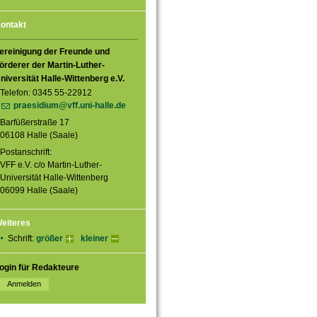
ontakt
ereinigung der Freunde und
örderer der Martin-Luther-
niversität Halle-Wittenberg e.V.
Telefon: 0345 55-22912
praesidium@vff.uni-halle.de
Barfüßerstraße 17
06108 Halle (Saale)
Postanschrift:
VFF e.V. c/o Martin-Luther-
Universität Halle-Wittenberg
06099 Halle (Saale)
eiteres
Schrift:
größer
kleiner
ogin für Redakteure