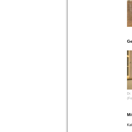
Ge
Dr.
(Fo
Mi
Kat