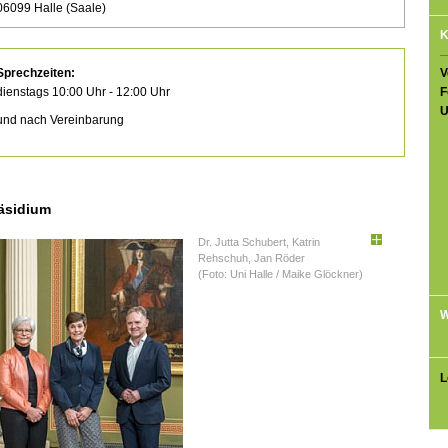
06099 Halle (Saale)
K
V
Sprechzeiten:
F
dienstags 10:00 Uhr - 12:00 Uhr
U
und nach Vereinbarung
äsidium
Dr. Jutta Schubert, Katrin
Rehschuh, Jan Röder
(Foto: Uni Halle / Maike Glöckner)
W
L