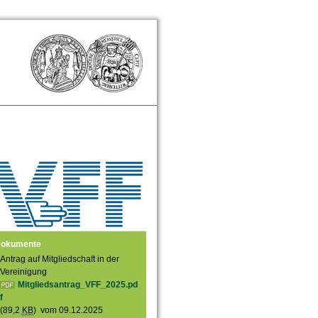
okumente
Antrag auf Mitgliedschaft in der
Vereinigung
Mitgliedsantrag_VFF_2025.pd
f
(89,2
KB
) vom 09.12.2025