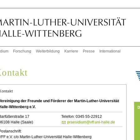
udium
Forschung
Weiterbildung
Karriere
Presse
International
ontakt
Kontakt
Vereinigung der Freunde und Förderer der Martin-Luther-Universität
Halle-Wittenberg e.V.
D
Barfüßerstraße 17
Telefon: 0345 55-22912
06108 Halle (Saale)
praesidium@vff.uni-halle.de
Postanschrift:
VFF e.V. c/o Martin-Luther-Universität Halle-Wittenberg