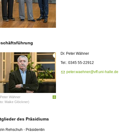
schäftsführung
Dr. Peter Wähner
Tel.: 0345 55-22912
peter.waehner@vff.uni-halle.de
 Peter Wähner
to: Maike Glöckner)
tglieder des Präsidiums
rin Rehschuh - Präsidentin