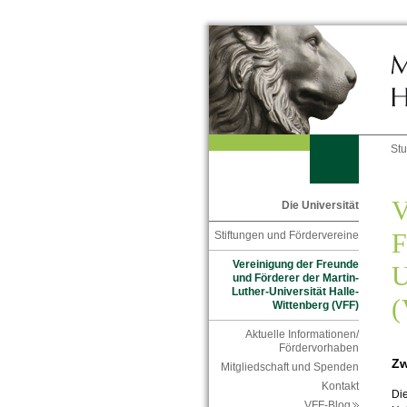
St
V
Die Universität
F
Stiftungen und Fördervereine
Vereinigung der Freunde
U
und Förderer der Martin-
Luther-Universität Halle-
(
Wittenberg (VFF)
Aktuelle Informationen/
Fördervorhaben
Zw
Mitgliedschaft und Spenden
Kontakt
Die
VFF-Blog