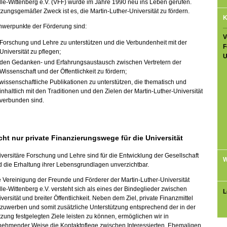
le-Wittenberg e.V. (VFF) wurde im Jahre 1990 neu ins Leben gerufen.
zungsgemäßer Zweck ist es, die Martin-Luther-Universität zu fördern.
K
hwerpunkte der Förderung sind:
V
Forschung und Lehre zu unterstützen und die Verbundenheit mit der
F
Universität zu pflegen;
U
den Gedanken- und Erfahrungsaustausch zwischen Vertretern der
Wissenschaft und der Öffentlichkeit zu fördern;
wissenschaftliche Publikationen zu unterstützen, die thematisch und
inhaltlich mit den Traditionen und den Zielen der Martin-Luther-Universität
verbunden sind.
cht nur private Finanzierungswege für die Universität
versitäre Forschung und Lehre sind für die Entwicklung der Gesellschaft
W
 die Erhaltung ihrer Lebensgrundlagen unverzichtbar.
 Vereinigung der Freunde und Förderer der Martin-Luther-Universität
le-Wittenberg e.V. versteht sich als eines der Bindeglieder zwischen
L
versität und breiter Öffentlichkeit. Neben dem Ziel, private Finanzmittel
zuwerben und somit zusätzliche Unterstützung entsprechend der in der
zung festgelegten Ziele leisten zu können, ermöglichen wir in
nehmender Weise die Kontaktpflege zwischen Interessierten, Ehemaligen