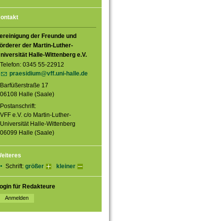
ontakt
ereinigung der Freunde und
örderer der Martin-Luther-
niversität Halle-Wittenberg e.V.
Telefon: 0345 55-22912
praesidium@vff.uni-halle.de
Barfüßerstraße 17
06108 Halle (Saale)
Postanschrift:
VFF e.V. c/o Martin-Luther-
Universität Halle-Wittenberg
06099 Halle (Saale)
eiteres
Schrift:
größer
kleiner
ogin für Redakteure