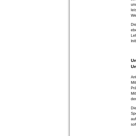
und
lei
We
Die
ebe
Leh
Ini
Un
Un
Ant
Mit
Pr
Mit
de
Die
Sp
au
so