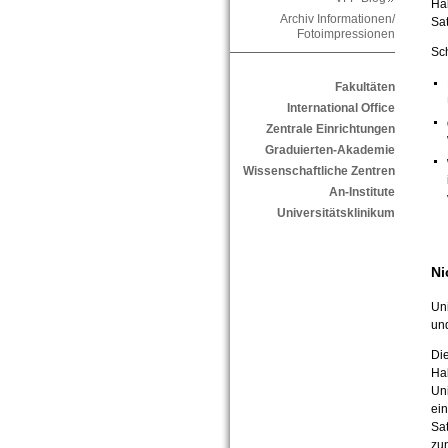
Hal
Archiv Informationen/
Sat
Fotoimpressionen
Sc
Fakultäten
International Office
Zentrale Einrichtungen
Graduierten-Akademie
Wissenschaftliche Zentren
An-Institute
Universitätsklinikum
Ni
Uni
und
Die
Hal
Uni
ein
Sat
zu