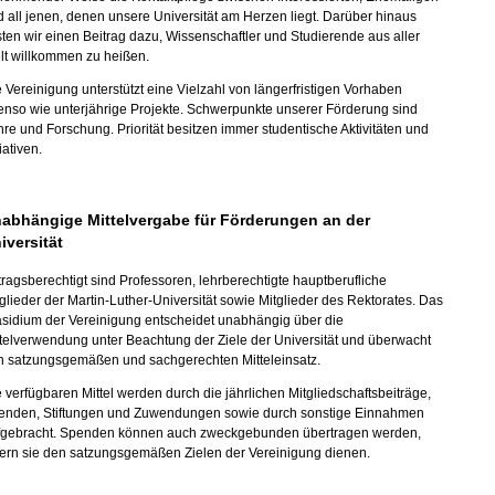
 all jenen, denen unsere Universität am Herzen liegt. Darüber hinaus
sten wir einen Beitrag dazu, Wissenschaftler und Studierende aus aller
lt willkommen zu heißen.
 Vereinigung unterstützt eine Vielzahl von längerfristigen Vorhaben
nso wie unterjährige Projekte. Schwerpunkte unserer Förderung sind
re und Forschung. Priorität besitzen immer studentische Aktivitäten und
tiativen.
abhängige Mittelvergabe für Förderungen an der
iversität
ragsberechtigt sind Professoren, lehrberechtigte hauptberufliche
glieder der Martin-Luther-Universität sowie Mitglieder des Rektorates. Das
äsidium der Vereinigung entscheidet unabhängig über die
telverwendung unter Beachtung der Ziele der Universität und überwacht
n satzungsgemäßen und sachgerechten Mitteleinsatz.
 verfügbaren Mittel werden durch die jährlichen Mitgliedschaftsbeiträge,
enden, Stiftungen und Zuwendungen sowie durch sonstige Einnahmen
fgebracht. Spenden können auch zweckgebunden übertragen werden,
fern sie den satzungsgemäßen Zielen der Vereinigung dienen.