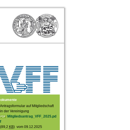
okumente
Antragsformular auf Mitgliedschaft
in der Vereinigung
Mitgliedsantrag_VFF_2025.pd
f
(89,2
KB
) vom 09.12.2025